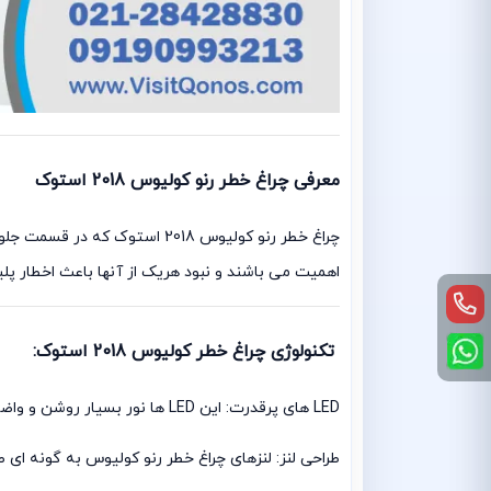
معرفی چراغ خطر رنو کولیوس 2018 استوک
چراغ خطر رنو کولیوس 2018 اس
اهمیت می باشند و نبود هریک از آنها باعث اخطار پل
تکنولوژی چراغ خطر کولیوس 2018 استوک:
LED های پرقدرت: این LED ها نور بسیار روشن و واضحی را تولید می کنند که به راحتی در نور روز و شب قابل مشاهده هستند.
طراحی لنز: لنزهای چراغ خطر رنو کولیوس به گونه ای 