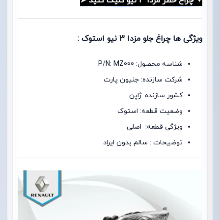
✦ چراغ خطر مزدا 3 نیو کلیک کنید ➤
ویژگی ها چراغ جلو مزدا 3 نیو استوک :
شناسه محصول: P/N: MZ000
شرکت سازنده: جنیون پارت
کشور سازنده: ژاپن
وضعیت قطعه: استوک
ویژگی قطعه: اصلی
توضیحات : سالم بدون ایراد