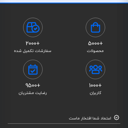
+2000
+5000
محصولات
سفارشات تکمیل شده
+9500
+1000
کاربران
رضایت مشتریان
اعتماد شما افتخار ماست