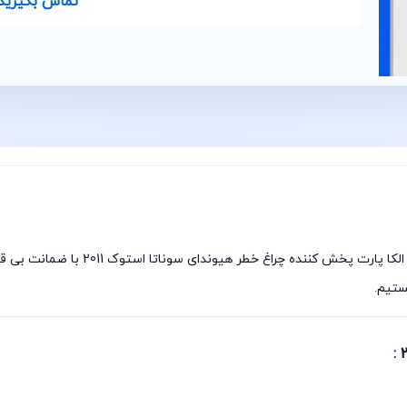
تماس بگیرید
چراغ خطر هیوندای سوناتا YF استوک لامپی
تیم.