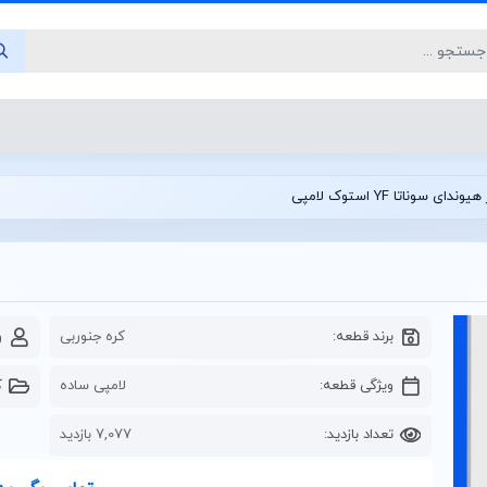
ای سوناتا YF استوک لامپی
برند قطعه:
کره جنوربی
و
ویژگی قطعه:
لامپی ساده
ک
تعداد بازدید:
7,077 بازدید