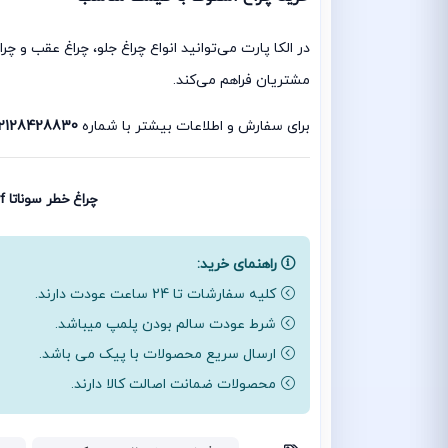
در الکا پارت می‌توانید انواع چراغ جلو، چراغ عقب و 
مشتریان فراهم می‌کند.
برای سفارش و اطلاعات بیشتر با شماره
2128428830
چراغ خطر سوناتا yf | چراغ خطر سوناتا 2011 | چراغ خط هیوندای سوناتا yf | چراغ عقب سوناتا 2011 | چراغ عقب سوناتا yf
راهنمای خرید:
کلیه سفارشات تا 24 ساعت عودت دارند.
شرط عودت سالم بودن پلمپ میباشد.
ارسال سریع محصولات با پیک می باشد.
محصولات ضمانت اصالت کالا دارند.