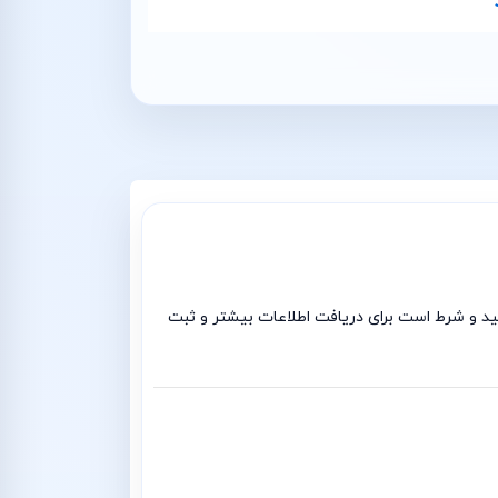
 فروشگاه الکا پارت پخش کننده چراغ خطر هیوندای سوناتا استوک 2011 با ضمانت بی قید و شرط است برای دریافت اطلاعات بیشتر و ثبت