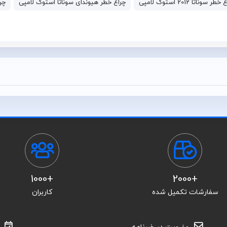
طر سوناتا 2012 استوک لامپی
چراغ خطر هیوندای سوناتا استوک لامپی
چراغ
+1000
+2000
سفارشات تکمیل شده
کاربران