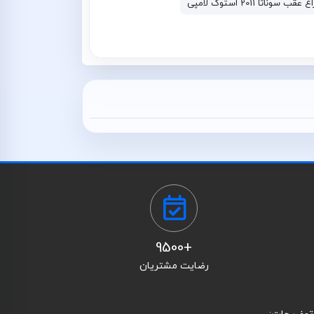
 عقب سوناتا 2011 استوک لامپی
+9500
رضایت مشتریان