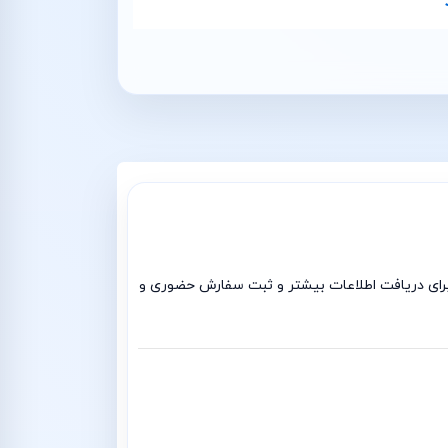
طر هیوندای النترا استوک 2013 با ضمانت بی قید و شرط است برای دریافت اطلاعات بیشتر و ثبت سفارش حضوری و