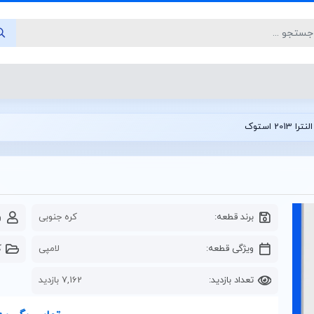
201 استوک
برند قطعه:
کره جنوبی
و
ویژگی قطعه:
لامپی
ک
تعداد بازدید:
7,162 بازدید