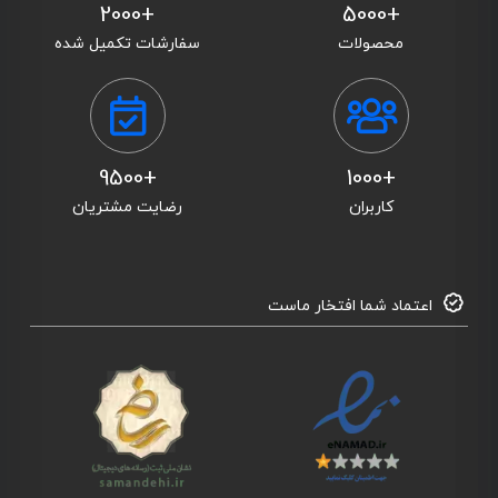
+2000
+5000
محصولات
سفارشات تکمیل شده
+9500
+1000
کاربران
رضایت مشتریان
اعتماد شما افتخار ماست