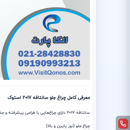
معرفی کامل چراغ جلو سانتافه 2017 استوک
سانتافه 2017 دارای چراغ‌هایی با طراحی پیشرفته و جذاب است که در مدل‌های فول آپشن معمولاً از چراغ‌های LED و Daylight استفاده شده است. سیستم روشنایی این خودرو شامل:
چراغ جلو (نور پایین و بالا)