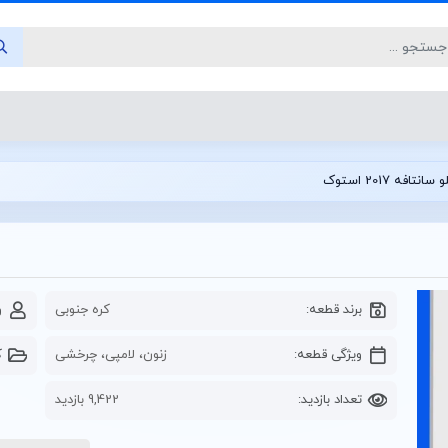
نتافه 2017 استوک
برند قطعه:
کره جنوبی
و
ویژگی قطعه:
زنون، لامپی، چرخشی
ک
تعداد بازدید:
9,422 بازدید