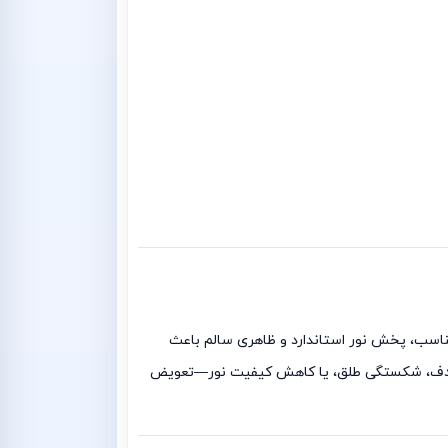
نتافه 2017 نیز این موضوع بسیار مهم است. نور مناسب، پخش نور استاندارد و ظاهری سالم باعث
‌شود. وقتی چراغ جلو سانتافه 2017 آسیب می‌بیند—به‌دلیل تصادف، شکستگی طلق، یا کاهش کیفیت نور—تعویض