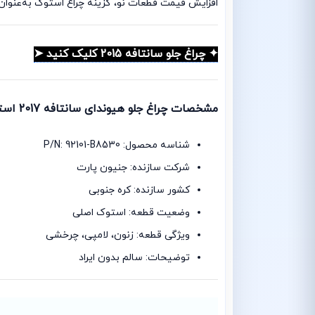
افزایش قیمت قطعات نو، گزینه چراغ استوک به‌عنوا
✦ چراغ جلو سانتافه 2015 کلیک کنید ➤
مشخصات چراغ جلو هیوندای سانتافه 2017 استوک:
شناسه محصول: P/N: 92101-B8530
شرکت سازنده: جنیون پارت
کشور سازنده: کره جنوبی
وضعیت قطعه: استوک اصلی
ویژگی قطعه: زنون، لامپی، چرخشی
توضیحات: سالم بدون ایراد