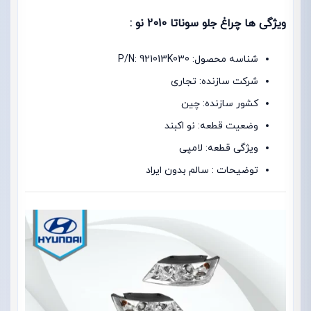
ویژگی ها چراغ جلو سوناتا 2010 نو :
شناسه محصول: P/N: 921013K030
شرکت سازنده: تجاری
کشور سازنده: چین
وضعیت قطعه: نو اکبند
ویژگی قطعه: لامپی
توضیحات : سالم بدون ایراد