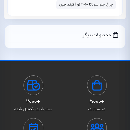
چراغ جلو سوناتا 2010 نو آکبند چین
محصولات دیگر
+2000
+5000
محصولات
سفارشات تکمیل شده