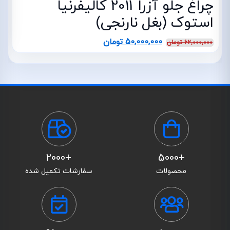
چراغ جلو آزرا 2011 کالیفرنیا
استوک (بغل نارنجی)
50,000,000
تومان
62,000,000
تومان
+2000
+5000
محصولات
سفارشات تکمیل شده