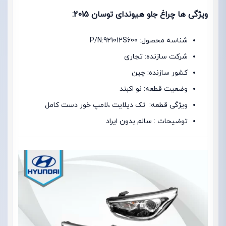
ویژگی ها چراغ جلو هیوندای توسان 2015:
شناسه محصول: P/N:921012S600
شرکت سازنده: تجاری
کشور سازنده: چین
وضعیت قطعه: نو اکبند
ویژگی قطعه: تک دیلایت ،لامپ خور دست کامل
توضیحات : سالم بدون ایراد