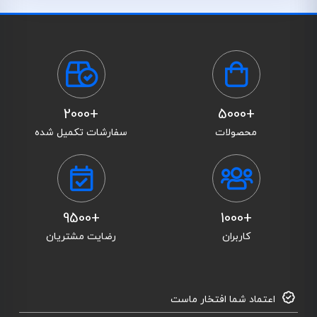
+2000
+5000
محصولات
سفارشات تکمیل شده
+9500
+1000
کاربران
رضایت مشتریان
اعتماد شما افتخار ماست