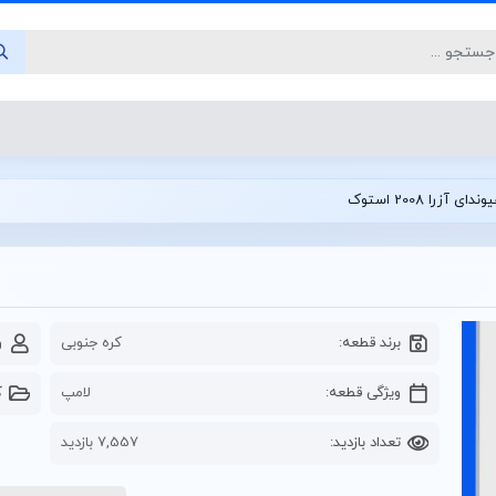
آزرا 2008 استوک
برند قطعه:
کره جنوبی
و
ویژگی قطعه:
لامپ
ک
تعداد بازدید:
7,557 بازدید