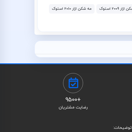
ار 2009 استوک
مه شکن ازار 2010 استوک
+9500
رضایت مشتریان
توضیحات: