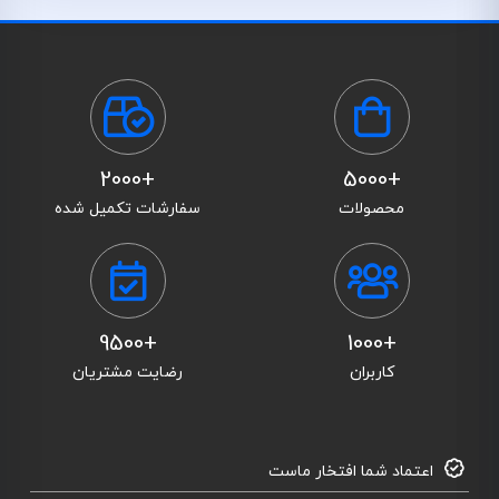
+2000
+5000
محصولات
سفارشات تکمیل شده
+9500
+1000
کاربران
رضایت مشتریان
اعتماد شما افتخار ماست