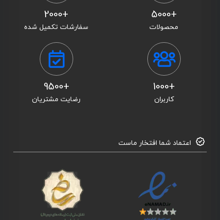
+2000
+5000
محصولات
سفارشات تکمیل شده
+9500
+1000
کاربران
رضایت مشتریان
اعتماد شما افتخار ماست