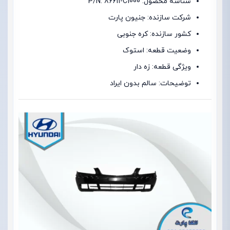
شناسه محصول: P/N: 86611-C1000
شرکت سازنده: جنیون پارت
کشور سازنده: کره جنوبی
وضعیت قطعه: استوک
ویژگی قطعه: زه دار
توضیحات: سالم بدون ایراد