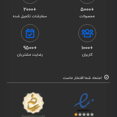
+2000
+5000
محصولات
سفارشات تکمیل شده
+9500
+1000
کاربران
رضایت مشتریان
اعتماد شما افتخار ماست