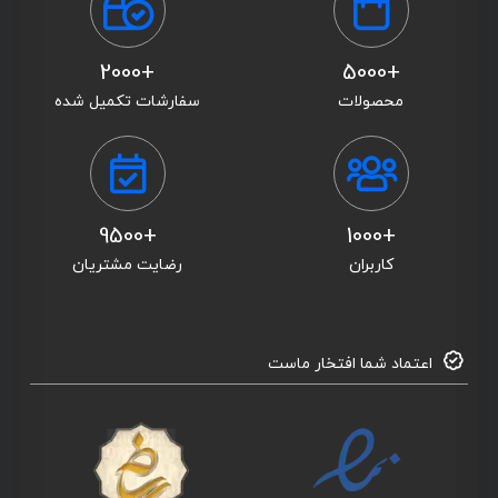
+2000
+5000
محصولات
سفارشات تکمیل شده
+9500
+1000
کاربران
رضایت مشتریان
اعتماد شما افتخار ماست