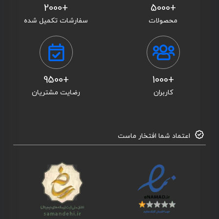
+2000
+5000
محصولات
سفارشات تکمیل شده
+9500
+1000
کاربران
رضایت مشتریان
اعتماد شما افتخار ماست