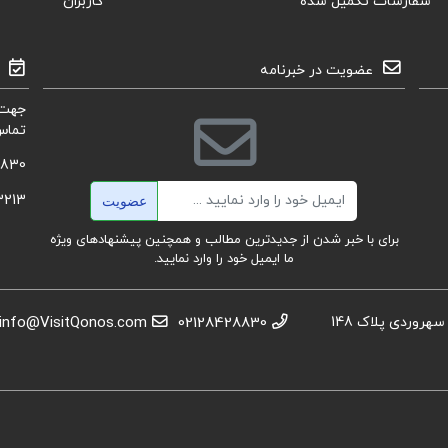
سفارشات تکمیل شده
کاربران
عضویت در خبرنامه
جهت 
تماس
8830
ایمیل
3213
عضویت
برای با خبر شدن از جدیدترین مطالب و همچنین پیشنهادهای ویژه
ما ایمیل خود را وارد نمایید.
استان تهران، عباس آباد،خیابان بهشتی، بعد از تقاطع سهروردی پلاک 148
02128428830
info@VisitQonos.com