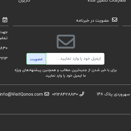
سفارشات تکمیل شده
کاربران
عضویت در خبرنامه
جهت 
تماس
8830
ایمیل
3213
عضویت
برای با خبر شدن از جدیدترین مطالب و همچنین پیشنهادهای ویژه
ما ایمیل خود را وارد نمایید.
استان تهران، عباس آباد،خیابان بهشتی، بعد از تقاطع سهروردی پلاک 148
02128428830
info@VisitQonos.com