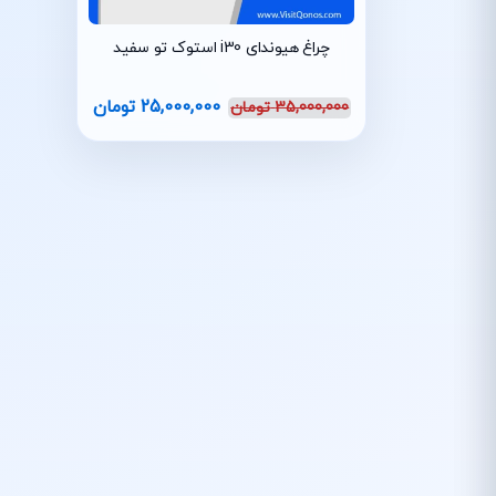
چراغ هیوندای i30 استوک تو سفید
25,000,000
تومان
35,000,000
تومان