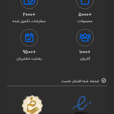
+2000
+5000
محصولات
سفارشات تکمیل شده
+9500
+1000
کاربران
رضایت مشتریان
اعتماد شما افتخار ماست