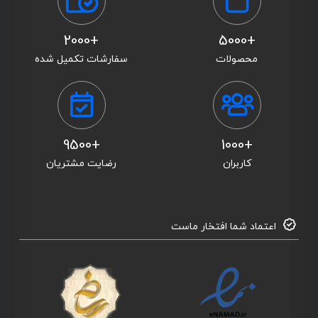
+2000
+5000
محصولات
سفارشات تکمیل شده
+9500
+1000
کاربران
رضایت مشتریان
اعتماد شما افتخار ماست