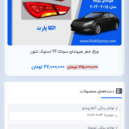
چراغ خطر هیوندای سوناتا YF استوک نئون
27,000,000
تومان
35,000,000
تومان
دسته‌های محصولات
لوازم یدکی آلفارومئو
جولیتا 2013-2017
لوازم یدکی تویوتا