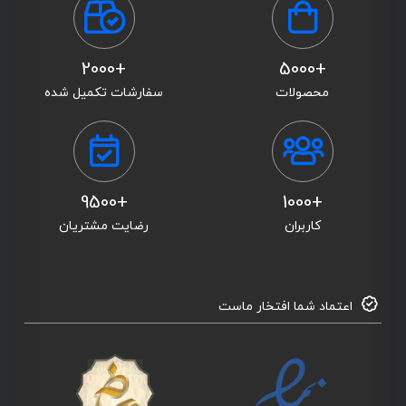
+2000
+5000
محصولات
سفارشات تکمیل شده
+9500
+1000
کاربران
رضایت مشتریان
اعتماد شما افتخار ماست