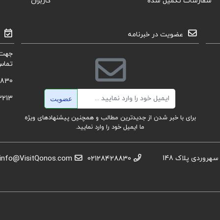
سفارشات تکمیل شده
کاربران
عضویت در خبرنامه
جهت 
تماس
8830
ایمیل
3213
عضویت
برای با خبر شدن از جدیدترین مطالب و همچنین پیشنهادهای ویژه
ما ایمیل خود را وارد نمایید.
استان تهران، عباس آباد،خیابان بهشتی، بعد از تقاطع سهروردی پلاک 148
02128428830
info@VisitQonos.com