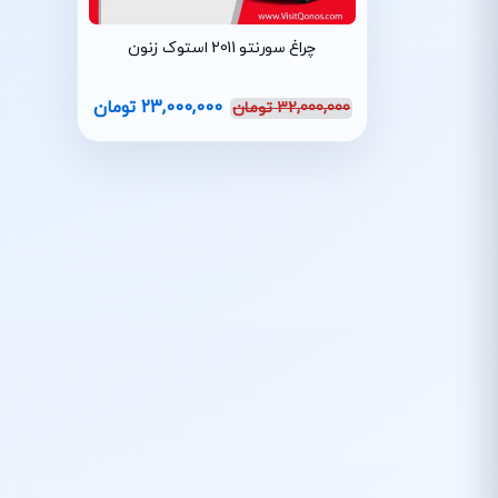
چراغ سورنتو 2011 استوک زنون
23,000,000
تومان
32,000,000
تومان