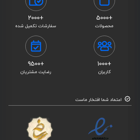
+2000
+5000
محصولات
سفارشات تکمیل شده
+9500
+1000
کاربران
رضایت مشتریان
اعتماد شما افتخار ماست