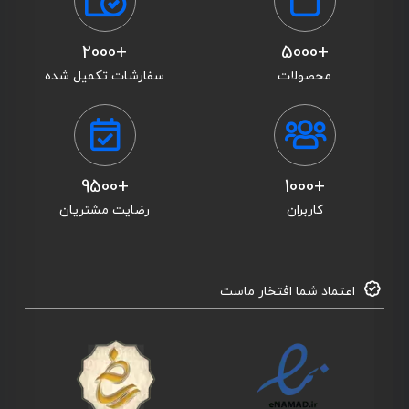
+2000
+5000
محصولات
سفارشات تکمیل شده
+9500
+1000
کاربران
رضایت مشتریان
اعتماد شما افتخار ماست