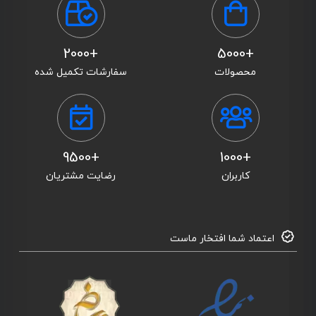
+2000
+5000
محصولات
سفارشات تکمیل شده
+9500
+1000
کاربران
رضایت مشتریان
اعتماد شما افتخار ماست