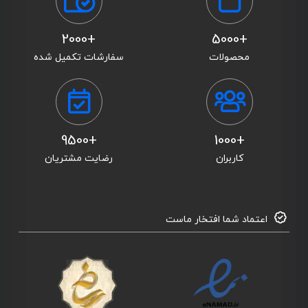
+2000
+5000
محصولات
سفارشات تکمیل شده
+9500
+1000
کاربران
رضایت مشتریان
اعتماد شما افتخار ماست