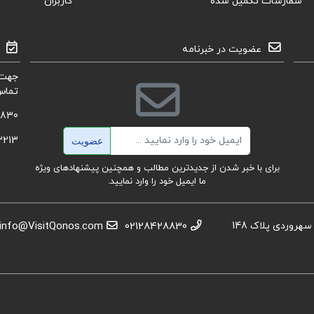
سفارشات تکمیل شده
کاربران
عضویت در خبرنامه
جهت 
تماس
8830
ایمیل
3213
عضویت
برای با خبر شدن از جدیدترین مطالب و همچنین پیشنهادهای ویژه
ما ایمیل خود را وارد نمایید.
استان تهران، عباس آباد،خیابان بهشتی، بعد از تقاطع سهروردی پلاک 148
02128428830
info@VisitQonos.com