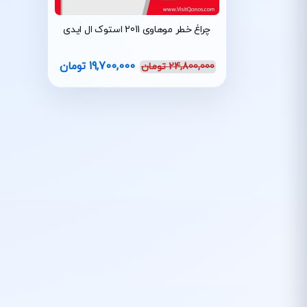
چراغ خطر موهاوی 2011 استوک ال ایدی
19,700,000
تومان
24,800,000
تومان