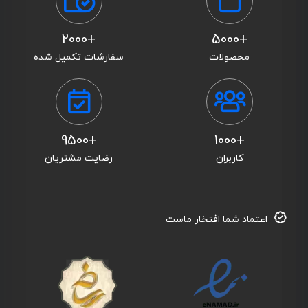
+2000
+5000
محصولات
سفارشات تکمیل شده
+9500
+1000
کاربران
رضایت مشتریان
اعتماد شما افتخار ماست