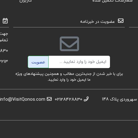
سفارشات تکمیل شده
کاربران
عضویت در خبرنامه
جهت 
تماس
8830
ایمیل
3213
عضویت
برای با خبر شدن از جدیدترین مطالب و همچنین پیشنهادهای ویژه
ما ایمیل خود را وارد نمایید.
استان تهران، عباس آباد،خیابان بهشتی، بعد از تقاطع سهروردی پلاک 148
02128428830
info@VisitQonos.com