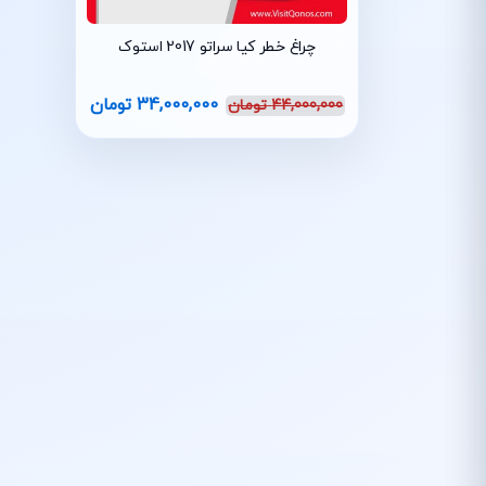
چراغ خطر کیا سراتو 2017 استوک
34,000,000
تومان
44,000,000
تومان