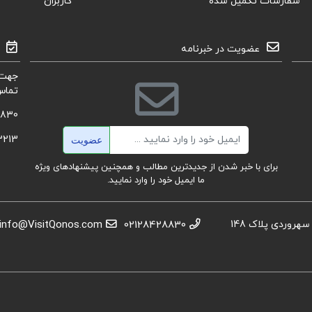
سفارشات تکمیل شده
کاربران
عضویت در خبرنامه
جهت 
تماس
8830
ایمیل
3213
عضویت
برای با خبر شدن از جدیدترین مطالب و همچنین پیشنهادهای ویژه
ما ایمیل خود را وارد نمایید.
استان تهران، عباس آباد،خیابان بهشتی، بعد از تقاطع سهروردی پلاک 148
02128428830
info@VisitQonos.com