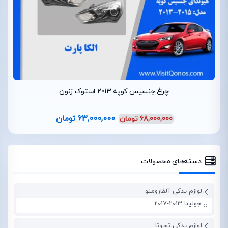
چراغ جنسیس کوپه 2013 استوک زنون
63,000,000
تومان
68,000,000
تومان
دسته‌های محصولات
لوازم یدکی آلفارومئو
جولیتا 2013-2017
لوازم یدکی تویوتا