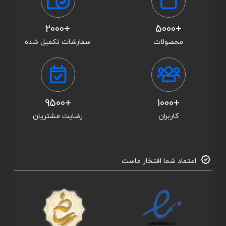
+2000
+5000
محصولات
سفارشات تکمیل شده
+9500
+1000
کاربران
رضایت مشتریان
اعتماد شما افتخار ماست