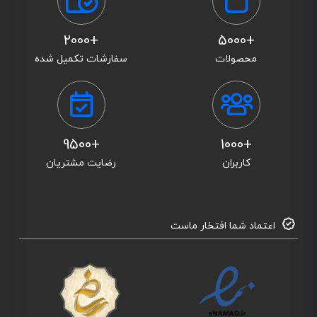
+2000
+5000
محصولات
سفارشات تکمیل شده
+9500
+1000
کاربران
رضایت مشتریان
اعتماد شما افتخار ماست