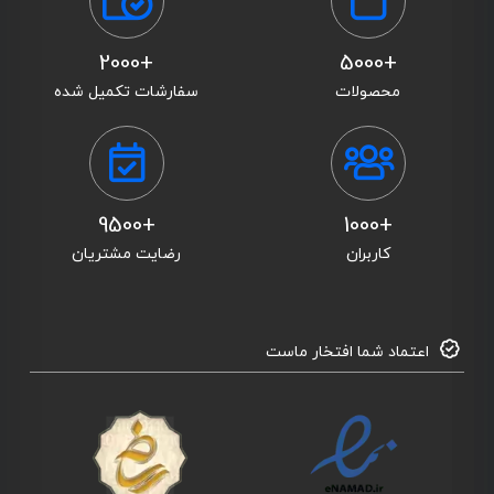
+2000
+5000
محصولات
سفارشات تکمیل شده
+9500
+1000
کاربران
رضایت مشتریان
اعتماد شما افتخار ماست