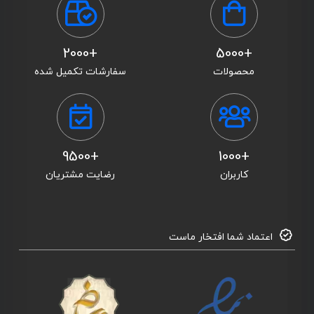
+2000
+5000
محصولات
سفارشات تکمیل شده
+9500
+1000
کاربران
رضایت مشتریان
اعتماد شما افتخار ماست