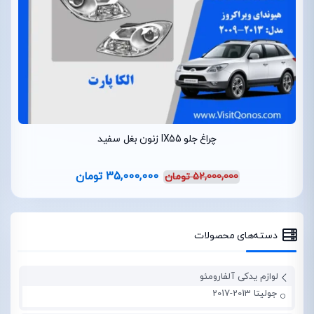
چراغ جلو IX55 زنون بغل سفید
35,000,000
تومان
52,000,000
تومان
دسته‌های محصولات
لوازم یدکی آلفارومئو
جولیتا 2013-2017