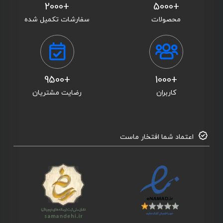
+2000
+5000
محصولات
سفارشات تکمیل شده
+9500
+1000
کاربران
رضایت مشتریان
اعتماد شما افتخار ماست