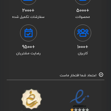
+2000
+5000
محصولات
سفارشات تکمیل شده
+9500
+1000
کاربران
رضایت مشتریان
اعتماد شما افتخار ماست