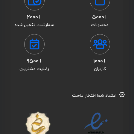
+2000
+5000
محصولات
سفارشات تکمیل شده
+9500
+1000
کاربران
رضایت مشتریان
اعتماد شما افتخار ماست