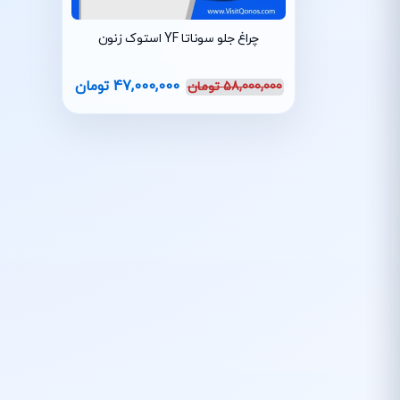
چراغ جلو سوناتا YF استوک زنون
47,000,000
تومان
58,000,000
تومان