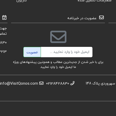
سفارشات تکمیل شده
کاربران
عضویت در خبرنامه
جهت 
تماس
8830
ایمیل
3213
عضویت
برای با خبر شدن از جدیدترین مطالب و همچنین پیشنهادهای ویژه
ما ایمیل خود را وارد نمایید.
استان تهران، عباس آباد،خیابان بهشتی، بعد از تقاطع سهروردی پلاک 148
02128428830
info@VisitQonos.com