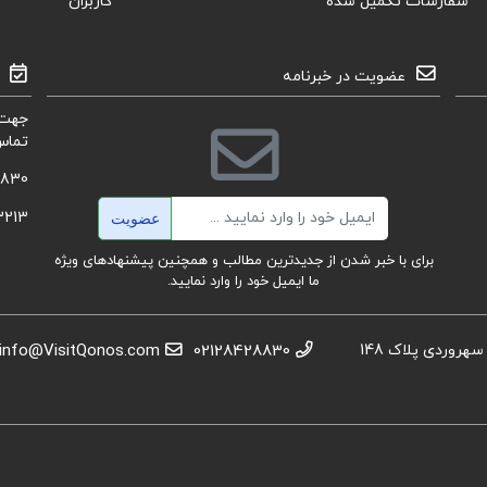
سفارشات تکمیل شده
کاربران
عضویت در خبرنامه
جهت 
تماس
8830
ایمیل
3213
عضویت
برای با خبر شدن از جدیدترین مطالب و همچنین پیشنهادهای ویژه
ما ایمیل خود را وارد نمایید.
استان تهران، عباس آباد،خیابان بهشتی، بعد از تقاطع سهروردی پلاک 148
02128428830
info@VisitQonos.com