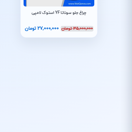
چراغ جلو سوناتا YF استوک لامپی
27,000,000
تومان
35,000,000
تومان