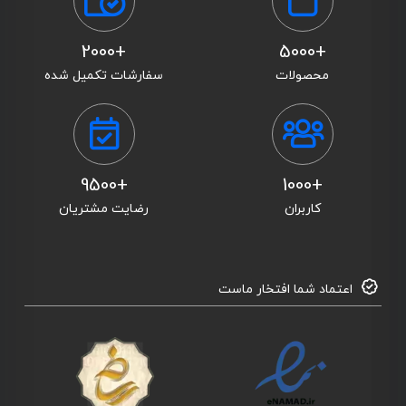
+2000
+5000
محصولات
سفارشات تکمیل شده
+9500
+1000
کاربران
رضایت مشتریان
اعتماد شما افتخار ماست