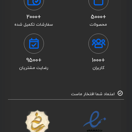
+2000
+5000
محصولات
سفارشات تکمیل شده
+9500
+1000
کاربران
رضایت مشتریان
اعتماد شما افتخار ماست