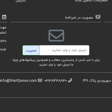
سفارشات تکمیل شده
کاربران
عضویت در خبرنامه
جهت 
تماس
8830
ایمیل
3213
عضویت
برای با خبر شدن از جدیدترین مطالب و همچنین پیشنهادهای ویژه
ما ایمیل خود را وارد نمایید.
استان تهران، عباس آباد،خیابان بهشتی، بعد از تقاطع سهروردی پلاک 148
02128428830
info@VisitQonos.com