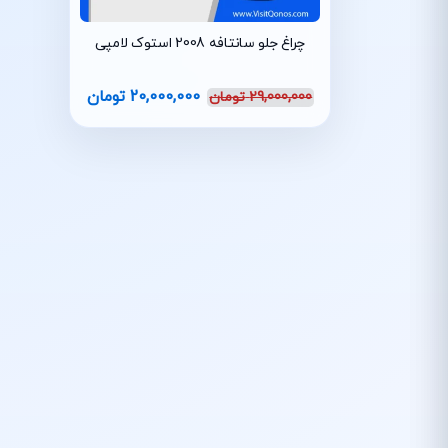
چراغ جلو سانتافه 2008 استوک لامپی
20,000,000
تومان
29,000,000
تومان