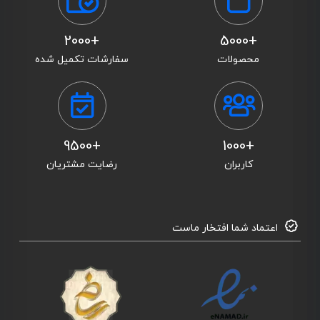
+2000
+5000
محصولات
سفارشات تکمیل شده
+9500
+1000
کاربران
رضایت مشتریان
اعتماد شما افتخار ماست