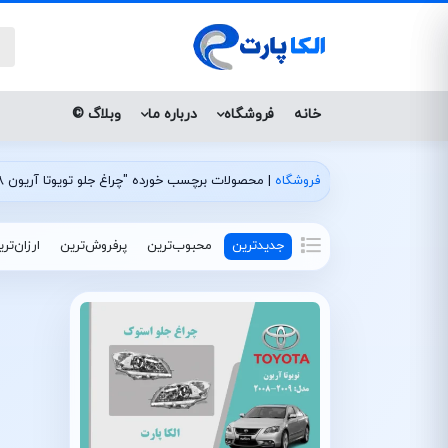
خانه
فروشگاه
درباره ما
وبلاگ ©
فروشگاه
|
محصولات برچسب خورده "چراغ جلو تویوتا آریون 2008 استوک"
جدیدترین
محبوب‌ترین
پرفروش‌ترین
ارزان‌تر