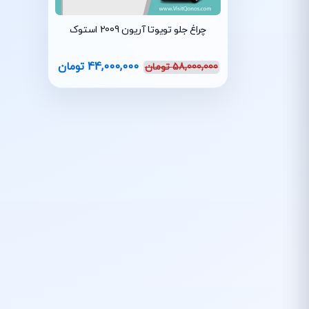
چراغ جلو تویوتا آریون 2009 استوک
44,000,000
تومان
58,000,000
تومان