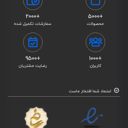
+2000
+5000
محصولات
سفارشات تکمیل شده
+9500
+1000
کاربران
رضایت مشتریان
اعتماد شما افتخار ماست