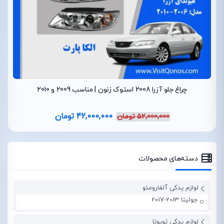
چراغ جلو آزرا 2008 استوک زنون | مناسب 2009 و 2010
42,000,000
تومان
52,000,000
تومان
دسته‌های محصولات
لوازم یدکی آلفارومئو
جولیتا 2013-2017
لوازم یدکی تویوتا