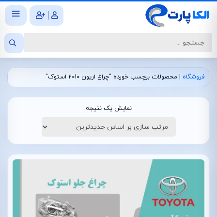
|
فروشگاه
|
محصولات برچسب خورده "چراغ اریون 2010 استوک"
نمایش یک نتیجه