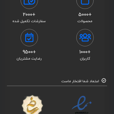
+2000
+5000
محصولات
سفارشات تکمیل شده
+9500
+1000
کاربران
رضایت مشتریان
اعتماد شما افتخار ماست