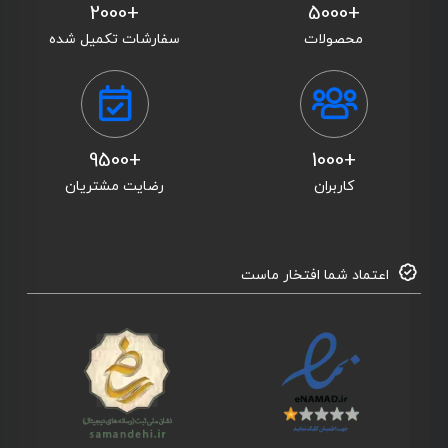
+2000
+5000
محصولات
سفارشات تکمیل شده
+9500
+1000
کاربران
رضایت مشتریان
اعتماد شما افتخار ماست