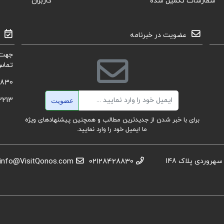
سفارشات تکمیل شده
کاربران
عضویت در خبرنامه
جهت 
تماس
8830
ایمیل
3213
عضویت
برای با خبر شدن از جدیدترین مطالب و همچنین پیشنهادهای ویژه
ما ایمیل خود را وارد نمایید.
استان تهران، عباس آباد،خیابان بهشتی، بعد از تقاطع سهروردی پلاک 148
02128428830
info@VisitQonos.com