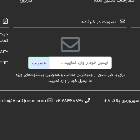
سفارشات تکمیل شده
کاربران
عضویت در خبرنامه
جهت 
تماس
8830
ایمیل
3213
عضویت
برای با خبر شدن از جدیدترین مطالب و همچنین پیشنهادهای ویژه
ما ایمیل خود را وارد نمایید.
استان تهران، عباس آباد،خیابان بهشتی، بعد از تقاطع سهروردی پلاک 148
02128428830
info@VisitQonos.com