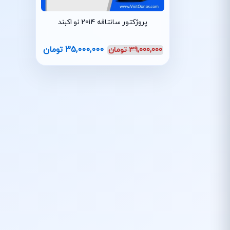
پروژکتور سانتافه 2014 نو اکبند
35,000,000
تومان
39,000,000
تومان